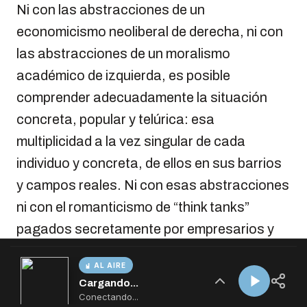
AL AIRE
Cargando...
Conectando...