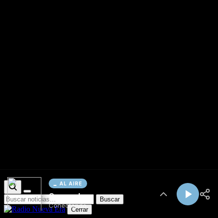
AL AIRE
Cargando...
Conectando...