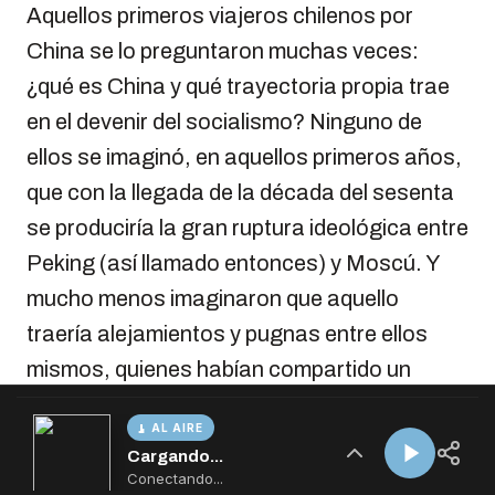
AL AIRE
Cargando...
Conectando...