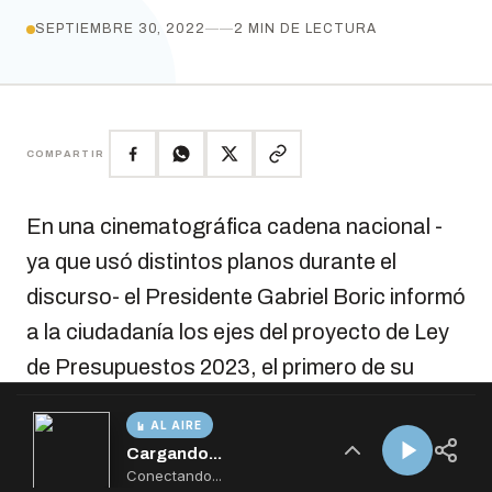
AL AIRE
Cargando...
Conectando...