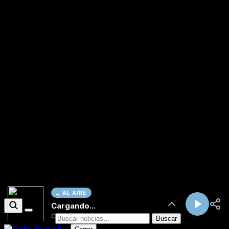
AL AIRE
Cargando...
Conectando...