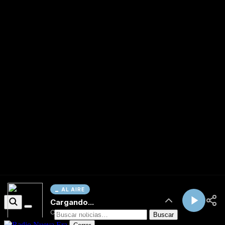
AL AIRE
Cargando...
Conectando...