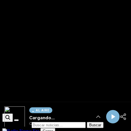
AL AIRE
Cargando...
Conectando...