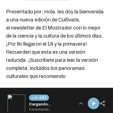
AL AIRE
Cargando...
Conectando...