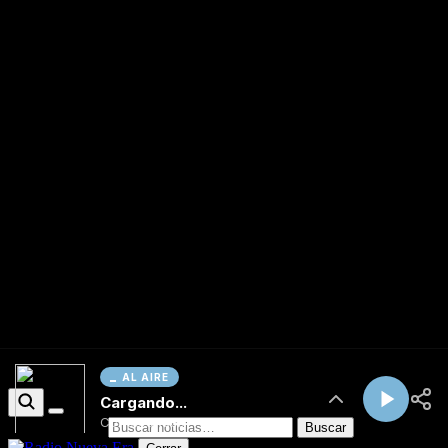
AL AIRE
Cargando...
Conectando...