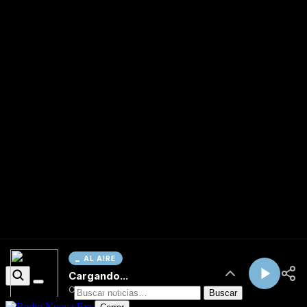
AL AIRE
Cargando...
Conectando...