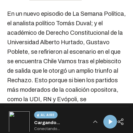
AL AIRE
Cargando...
Conectando...