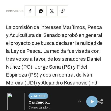
AL AIRE
Cargando...
Conectando...