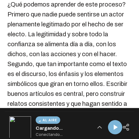
AL AIRE
Cargando...
Conectando...