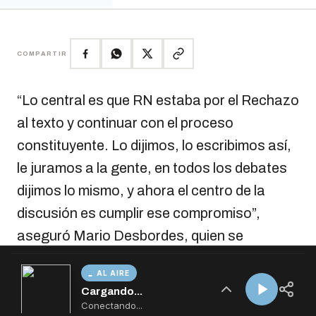
AL AIRE
Cargando...
Conectando...