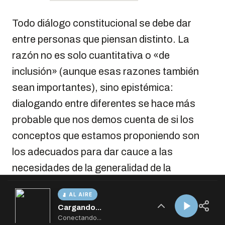
AL AIRE
Cargando...
Conectando...