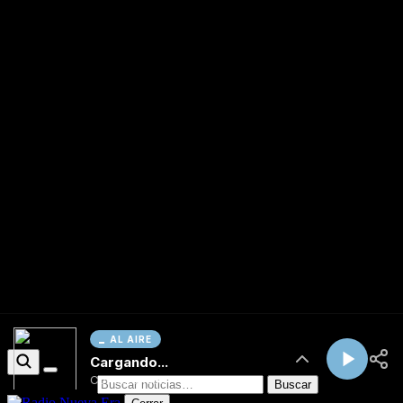
AL AIRE
Cargando...
Conectando...