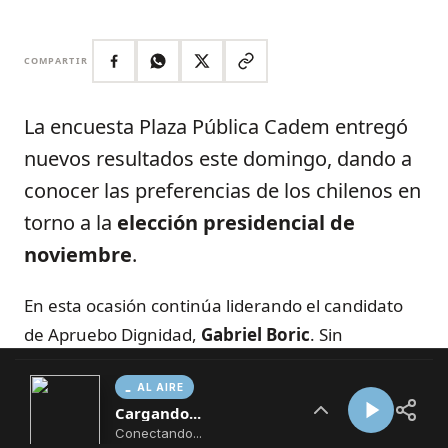
AL AIRE
Cargando...
Conectando...