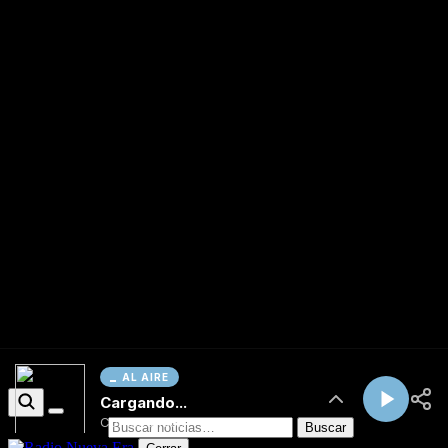
AL AIRE
Cargando...
Conectando...