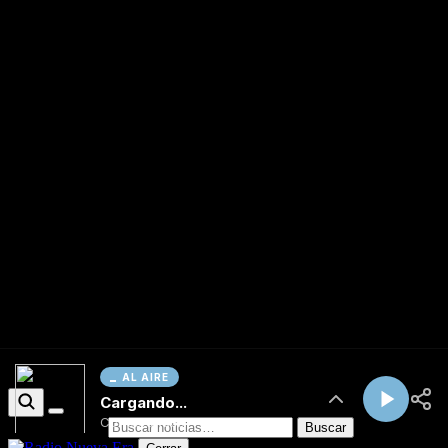
AL AIRE
Cargando...
Conectando...