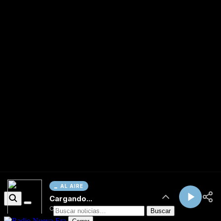
AL AIRE
Cargando...
Conectando...