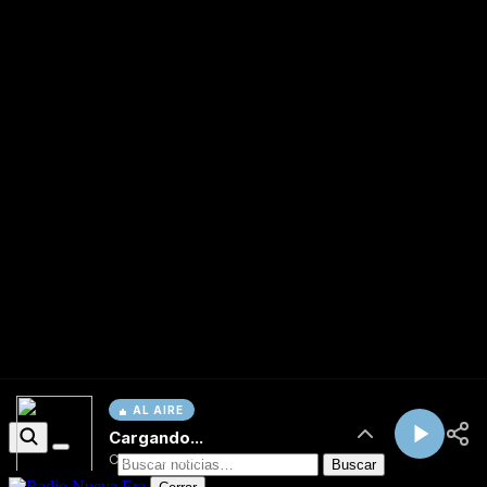
AL AIRE
Cargando...
Conectando...