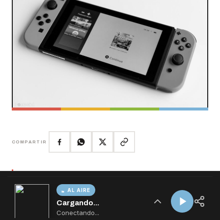
AL AIRE
Cargando...
Conectando...