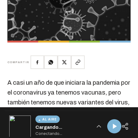
AL AIRE
Cargando...
Conectando...