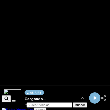
AL AIRE
Cargando...
Conectando...