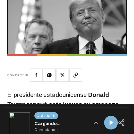
AL AIRE
Cargando...
Conectando...