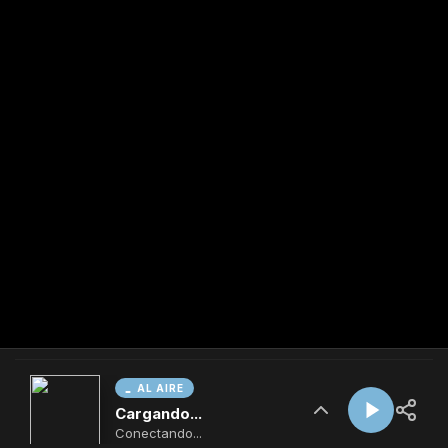
AL AIRE
Cargando...
Conectando...