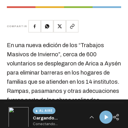
AL AIRE
Cargando...
Conectando...