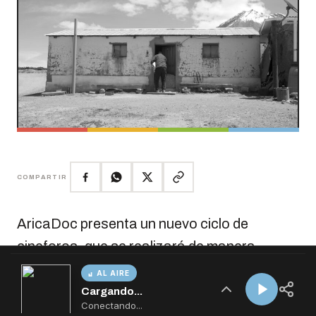
AL AIRE
Cargando...
Conectando...