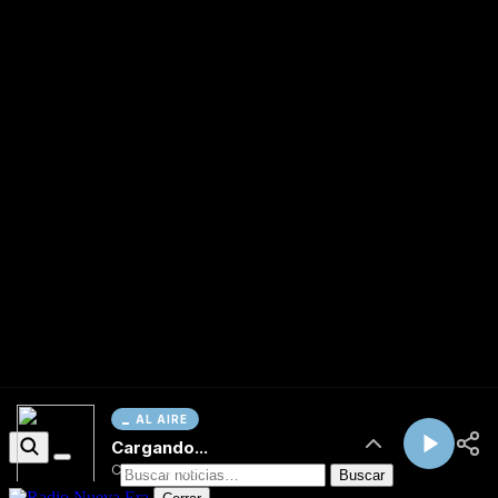
AL AIRE
Cargando...
Conectando...