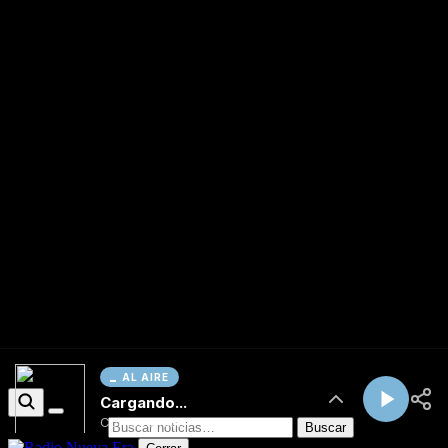
AL AIRE
Cargando...
Conectando...