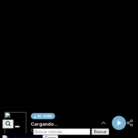
AL AIRE
Cargando...
Conectando...