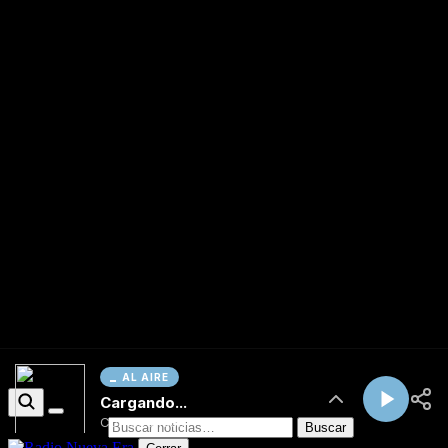
AL AIRE
Cargando...
Conectando...