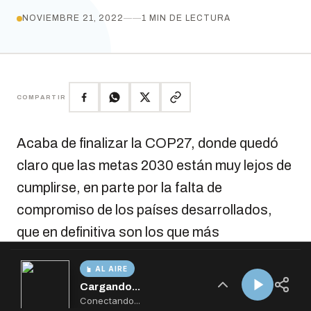
AL AIRE
Cargando...
Conectando...