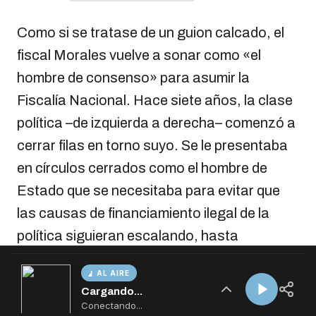
AL AIRE
Cargando...
Conectando...