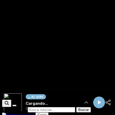
AL AIRE
Cargando...
Conectando...