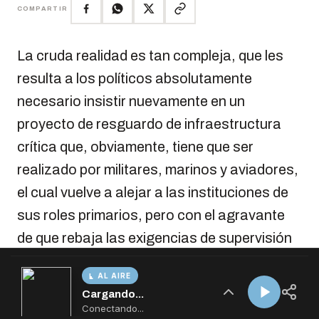
AL AIRE
Cargando...
Conectando...