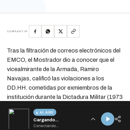
AL AIRE
Cargando...
Conectando...