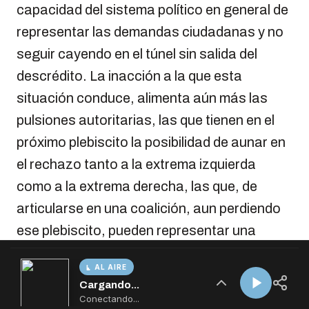
AL AIRE
Cargando...
Conectando...