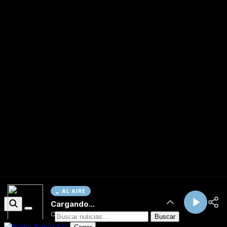
AL AIRE
Cargando...
Conectando...