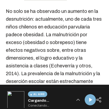
AL AIRE
Cargando...
Conectando...