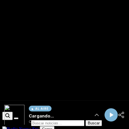
AL AIRE
Cargando...
Conectando...