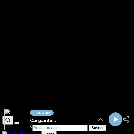
AL AIRE
Cargando...
Conectando...