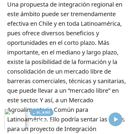
AL AIRE
Cargando...
Conectando...