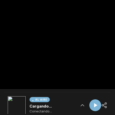
AL AIRE
Cargando...
Conectando...