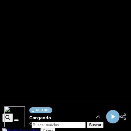
AL AIRE
Cargando...
Conectando...