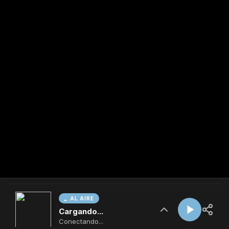
AL AIRE
Cargando...
Conectando...