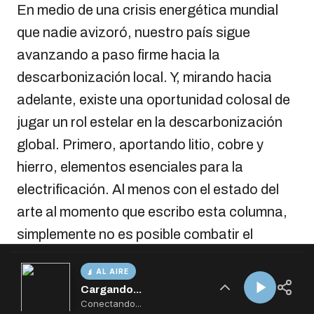
AL AIRE
Cargando...
Conectando...