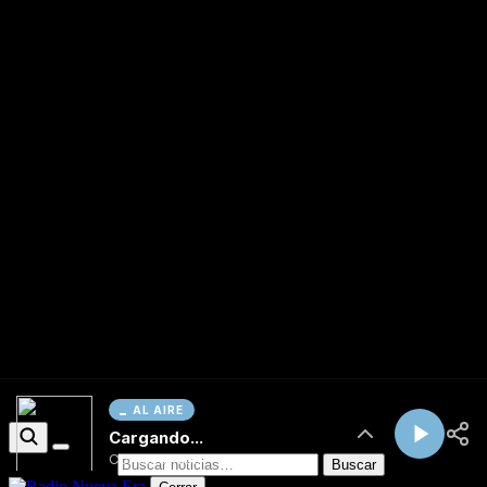
AL AIRE
Cargando...
Conectando...