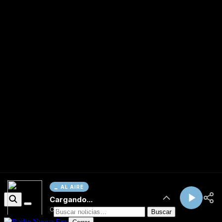
AL AIRE
Cargando...
Conectando...