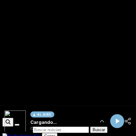
AL AIRE
Cargando...
Conectando...